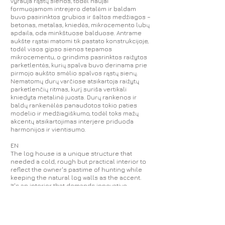
vyrauja rąstų sienos, todėl naujai
formuojamom intrejero detalėm ir baldam
buvo pasirinktos grubios ir šaltos medžiagos –
betonas, metalas, kniedės, mikrocemento lubų
apdaila, oda minkštuose balduose. Antrame
aukšte rąstai matomi tik pastato konstrukcijoje,
todėl visos gipso sienos tepamos
mikrocementu, o grindims pasrinktos raižytos
parketlentės, kurių spalva buvo derinama prie
pirmojo aukšto smėlio spalvos rąstų sienų.
Nematomų durų varčiose atsikartoja raižytų
parketlenčių ritmas, kurį suriša vertikali
kniedyta metalinė juosta. Durų rankenos ir
baldų rankenėlės panaudotos tokio paties
modelio ir medžiagiškumo, todėl toks mažų
akcentų atsikartojimas interjere priduoda
harmonijos ir vientisumo.
EN
The log house is a unique structure that
needed a cold, rough but practical interior to
reflect the owner's pastime of hunting while
keeping the natural log walls as the accent.
It's an interior that demands innovative
solutions at every turn to enhance the
house's uniqueness. The house is divided
into two levels. On the ground floor, there are
leisure areas such as a living room, kitchen