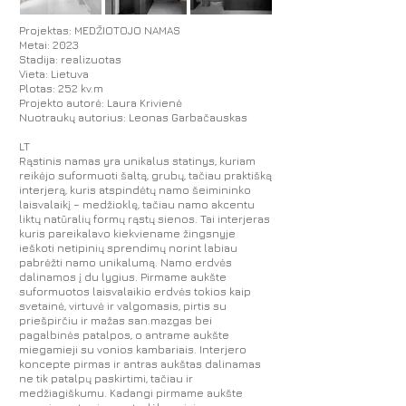
Projektas: MEDŽIOTOJO NAMAS
Metai: 2023
Stadija: realizuotas
Vieta: Lietuva
Plotas: 252 kv.m
Projekto autorė: Laura Krivienė
Nuotraukų autorius: Leonas Garbačauskas
LT
Rąstinis namas yra unikalus statinys, kuriam
reikėjo suformuoti šaltą, grubų, tačiau praktišką
interjerą, kuris atspindėtų namo šeimininko
laisvalaikį – medžioklę, tačiau namo akcentu
liktų natūralių formų rąstų sienos. Tai interjeras
kuris pareikalavo kiekviename žingsnyje
ieškoti netipinių sprendimų norint labiau
pabrėžti namo unikalumą. Namo erdvės
dalinamos į du lygius. Pirmame aukšte
suformuotos laisvalaikio erdvės tokios kaip
svetainė, virtuvė ir valgomasis, pirtis su
priešpirčiu ir mažas san.mazgas bei
pagalbinės patalpos, o antrame aukšte
miegamieji su vonios kambariais. Interjero
koncepte pirmas ir antras aukštas dalinamas
ne tik patalpų paskirtimi, tačiau ir
medžiagiškumu. Kadangi pirmame aukšte